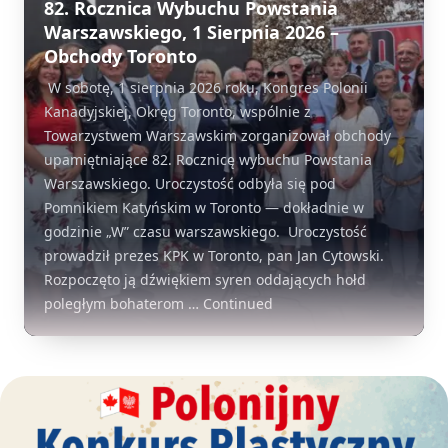
82. Rocznica Wybuchu Powstania
Warszawskiego, 1 Sierpnia 2026 –
Obchody Toronto
W sobotę, 1 sierpnia 2026 roku, Kongres Polonii
Kanadyjskiej, Okręg Toronto, wspólnie z
Towarzystwem Warszawskim zorganizował obchody
upamiętniające 82. Rocznicę wybuchu Powstania
Warszawskiego. Uroczystość odbyła się pod
Pomnikiem Katyńskim w Toronto — dokładnie w
godzinie „W” czasu warszawskiego. Uroczystość
prowadził prezes KPK w Toronto, pan Jan Cytowski.
Rozpoczęto ją dźwiękiem syren oddających hołd
poległym bohaterom …
Continued